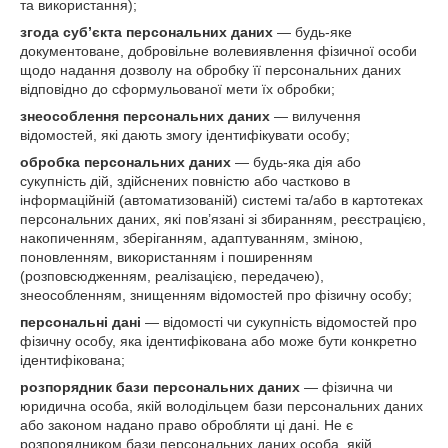
та використання);
згода суб’єкта персональних даних
— будь-яке
документоване, добровільне волевиявлення фізичної особи
щодо надання дозволу на обробку її персональних даних
відповідно до сформульованої мети їх обробки;
знеособлення персональних даних
— вилучення
відомостей, які дають змогу ідентифікувати особу;
обробка персональних даних
— будь-яка дія або
сукупність дій, здійснених повністю або частково в
інформаційній (автоматизованій) системі та/або в картотеках
персональних даних, які пов’язані зі збиранням, реєстрацією,
накопиченням, зберіганням, адаптуванням, зміною,
поновленням, використанням і поширенням
(розповсюдженням, реалізацією, передачею),
знеособленням, знищенням відомостей про фізичну особу;
персональні дані
— відомості чи сукупність відомостей про
фізичну особу, яка ідентифікована або може бути конкретно
ідентифікована;
розпорядник бази персональних даних
— фізична чи
юридична особа, якій володільцем бази персональних даних
або законом надано право обробляти ці дані. Не є
розпорядником бази персональних даних особа, якій