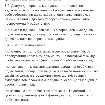
6.2. Доступ до персональних даних третій особі не
надається, якщо зазначена особа відмовляється взяти на
себе зобов'язання щодо забезпечення виконання вимог
Закону України «Про захист персональних даних» або
неспроможна їх забезпечити.
6.3. Суб'єкт відносин, пов'язаних з персональними даними,
подає запит щодо доступу (далі — запит) до персональних
даних володільцю персональних даних.
6.4. У запиті зазначаються:
-прізвище, ім'я та по батькові, місце проживання (місце
перебування) і реквізити документа, що посвідчує фізичну
особу, яка подає запит (для фізичної особи — заявника);
-найменування, місцезнаходження юридичної особи, яка
подає запит, посада, прізвище, ім'я та по батькові особи, яка
засвідчує запит; підтвердження того, що зміст запиту
відповідає повноваженням юридичної особи (для юридичної
особи — заявника);
-прізвище, ім'я та по батькові, а також інші відомості, що
дають змогу ідентифікувати фізичну особу, стосовно якої
робиться запит;