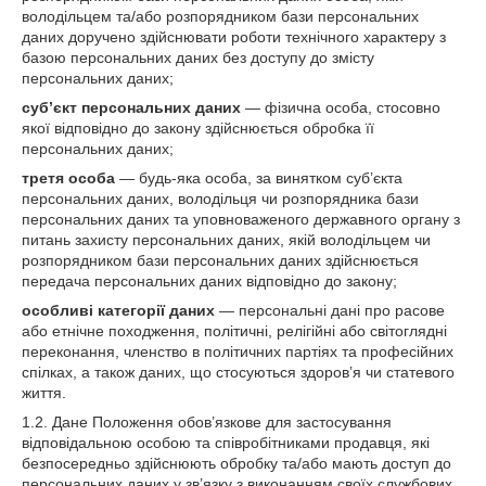
володільцем та/або розпорядником бази персональних
даних доручено здійснювати роботи технічного характеру з
базою персональних даних без доступу до змісту
персональних даних;
суб’єкт персональних даних
— фізична особа, стосовно
якої відповідно до закону здійснюється обробка її
персональних даних;
третя особа
— будь-яка особа, за винятком суб’єкта
персональних даних, володільця чи розпорядника бази
персональних даних та уповноваженого державного органу з
питань захисту персональних даних, якій володільцем чи
розпорядником бази персональних даних здійснюється
передача персональних даних відповідно до закону;
особливі категорії даних
— персональні дані про расове
або етнічне походження, політичні, релігійні або світоглядні
переконання, членство в політичних партіях та професійних
спілках, а також даних, що стосуються здоров’я чи статевого
життя.
1.2. Дане Положення обов’язкове для застосування
відповідальною особою та співробітниками продавця, які
безпосередньо здійснюють обробку та/або мають доступ до
персональних даних у зв’язку з виконанням своїх службових