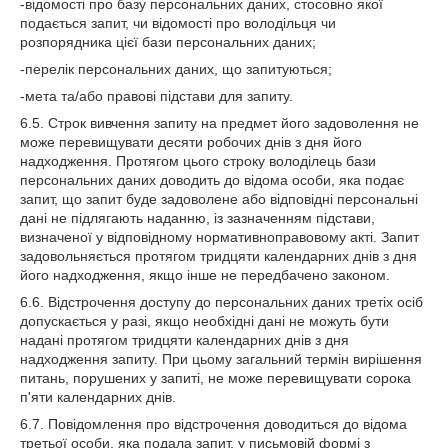
-відомості про базу персональних даних, стосовно якої
подається запит, чи відомості про володільця чи
розпорядника цієї бази персональних даних;
-перелік персональних даних, що запитуються;
-мета та/або правові підстави для запиту.
6.5. Строк вивчення запиту на предмет його задоволення не
може перевищувати десяти робочих днів з дня його
надходження. Протягом цього строку володілець бази
персональних даних доводить до відома особи, яка подає
запит, що запит буде задоволене або відповідні персональні
дані не підлягають наданню, із зазначенням підстави,
визначеної у відповідному нормативноправовому акті. Запит
задовольняється протягом тридцяти календарних днів з дня
його надходження, якщо інше не передбачено законом.
6.6. Відстрочення доступу до персональних даних третіх осіб
допускається у разі, якщо необхідні дані не можуть бути
надані протягом тридцяти календарних днів з дня
надходження запиту. При цьому загальний термін вирішення
питань, порушених у запиті, не може перевищувати сорока
п'яти календарних днів.
6.7. Повідомлення про відстрочення доводиться до відома
третьої особи, яка подала запит, у письмовій формі з