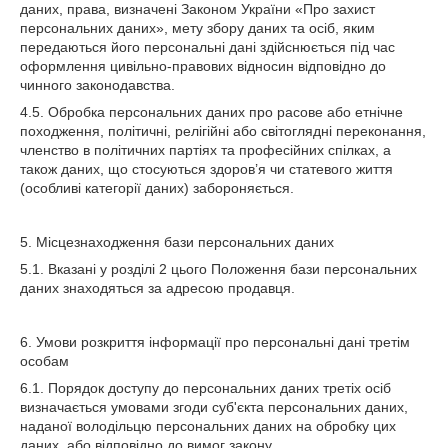
даних, права, визначені Законом України «Про захист
персональних даних», мету збору даних та осіб, яким
передаються його персональні дані здійснюється під час
оформлення цивільно-правових відносин відповідно до
чинного законодавства.
4.5. Обробка персональних даних про расове або етнічне
походження, політичні, релігійні або світоглядні переконання,
членство в політичних партіях та професійних спілках, а
також даних, що стосуються здоров’я чи статевого життя
(особливі категорії даних) забороняється.
5. Місцезнаходження бази персональних даних
5.1. Вказані у розділі 2 цього Положення бази персональних
даних знаходяться за адресою продавця.
6. Умови розкриття інформації про персональні дані третім
особам
6.1. Порядок доступу до персональних даних третіх осіб
визначається умовами згоди суб'єкта персональних даних,
наданої володільцю персональних даних на обробку цих
даних, або відповідно до вимог закону.