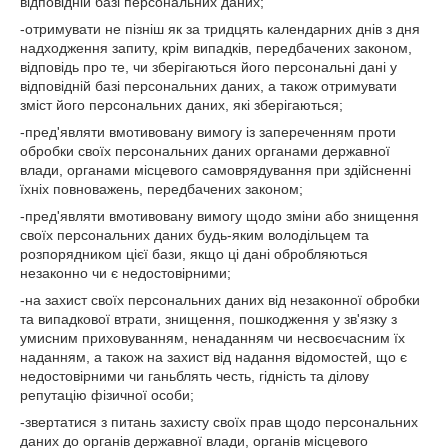
відповідній базі персональних даних;
-отримувати не пізніш як за тридцять календарних днів з дня
надходження запиту, крім випадків, передбачених законом,
відповідь про те, чи зберігаються його персональні дані у
відповідній базі персональних даних, а також отримувати
зміст його персональних даних, які зберігаються;
-пред'являти вмотивовану вимогу із запереченням проти
обробки своїх персональних даних органами державної
влади, органами місцевого самоврядування при здійсненні
їхніх повноважень, передбачених законом;
-пред'являти вмотивовану вимогу щодо зміни або знищення
своїх персональних даних будь-яким володільцем та
розпорядником цієї бази, якщо ці дані обробляються
незаконно чи є недостовірними;
-на захист своїх персональних даних від незаконної обробки
та випадкової втрати, знищення, пошкодження у зв'язку з
умисним приховуванням, ненаданням чи несвоєчасним їх
наданням, а також на захист від надання відомостей, що є
недостовірними чи ганьблять честь, гідність та ділову
репутацію фізичної особи;
-звертатися з питань захисту своїх прав щодо персональних
даних до органів державної влади, органів місцевого