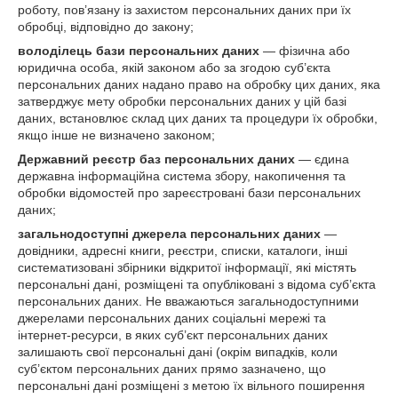
роботу, пов’язану із захистом персональних даних при їх
обробці, відповідно до закону;
володілець бази персональних даних
— фізична або
юридична особа, якій законом або за згодою суб’єкта
персональних даних надано право на обробку цих даних, яка
затверджує мету обробки персональних даних у цій базі
даних, встановлює склад цих даних та процедури їх обробки,
якщо інше не визначено законом;
Державний реєстр баз персональних даних
— єдина
державна інформаційна система збору, накопичення та
обробки відомостей про зареєстровані бази персональних
даних;
загальнодоступні джерела персональних даних
—
довідники, адресні книги, реєстри, списки, каталоги, інші
систематизовані збірники відкритої інформації, які містять
персональні дані, розміщені та опубліковані з відома суб’єкта
персональних даних. Не вважаються загальнодоступними
джерелами персональних даних соціальні мережі та
інтернет-ресурси, в яких суб’єкт персональних даних
залишають свої персональні дані (окрім випадків, коли
суб’єктом персональних даних прямо зазначено, що
персональні дані розміщені з метою їх вільного поширення