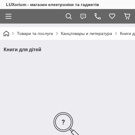
LUXorium - магазин електроніки та гаджетів
Товари та послуги
Канцтовары и литература
Книги д
Книги для дітей