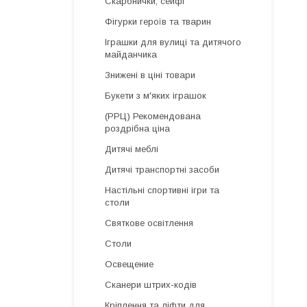
Скарбнички, сейфі
Фігурки героїв та тварин
Іграшки для вулиці та дитячого
майданчика
Знижені в ціні товари
Букети з м'яких іграшок
(РРЦ) Рекомендована
роздрібна ціна
Дитячі меблі
Дитячі транспортні засоби
Настільні спортивні ігри та
столи
Святкове освітлення
Столи
Освещение
Сканери штрих-кодів
Кріплення та ліфти для