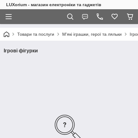
LUXorium - магазин електроніки та гаджетів
Товари та послуги
М'які іграшки, герої та ляльки
Ігро
Ігрові фігурки