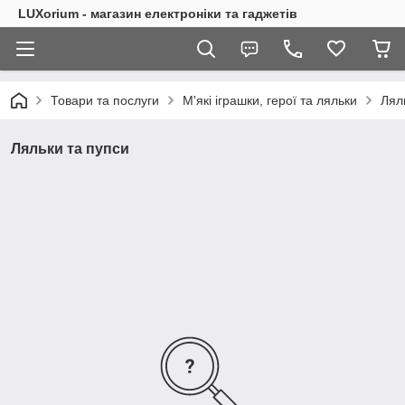
LUXorium - магазин електроніки та гаджетів
Товари та послуги
М'які іграшки, герої та ляльки
Лял
Ляльки та пупси