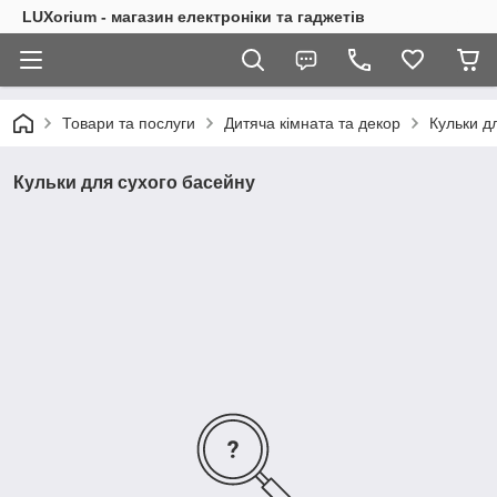
LUXorium - магазин електроніки та гаджетів
Товари та послуги
Дитяча кімната та декор
Кульки д
Кульки для сухого басейну