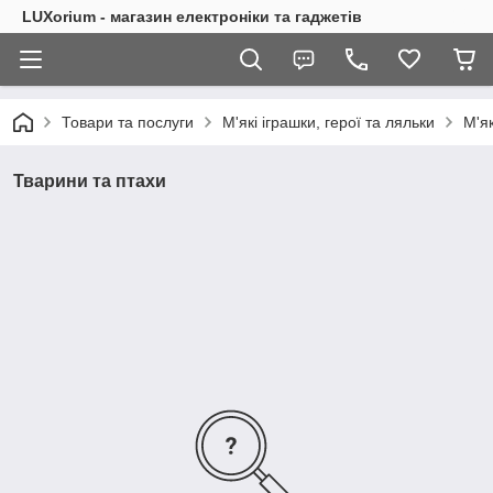
LUXorium - магазин електроніки та гаджетів
Товари та послуги
М'які іграшки, герої та ляльки
М'як
Тварини та птахи