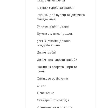
Скарбнички, сейфі
Фігурки героїв та тварин
Іграшки для вулиці та дитячого
майданчика
Знижені в ціні товари
Букети з м'яких іграшок
(РРЦ) Рекомендована
роздрібна ціна
Дитячі меблі
Дитячі транспортні засоби
Настільні спортивні ігри та
столи
Святкове освітлення
Столи
Освещение
Сканери штрих-кодів
Кріплення та ліфти для