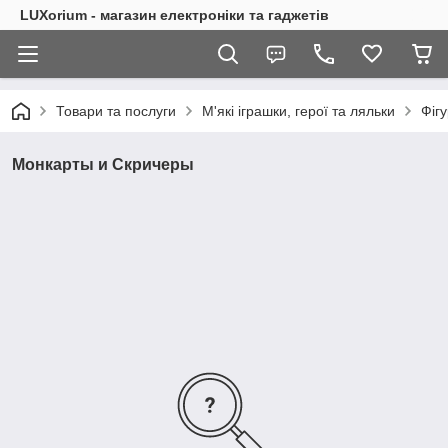
LUXorium - магазин електроніки та гаджетів
Товари та послуги
М'які іграшки, герої та ляльки
Фігу
Монкарты и Скричеры