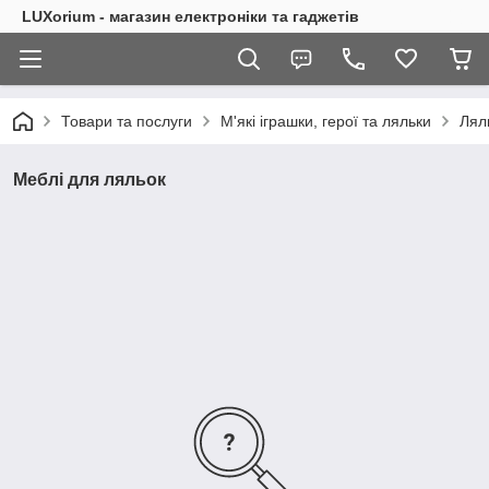
LUXorium - магазин електроніки та гаджетів
Товари та послуги
М'які іграшки, герої та ляльки
Лял
Меблі для ляльок