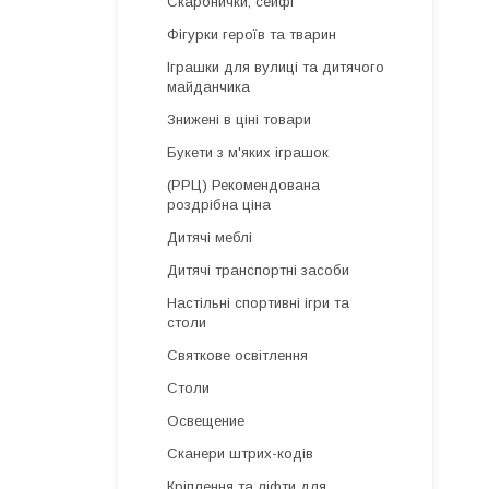
Скарбнички, сейфі
Фігурки героїв та тварин
Іграшки для вулиці та дитячого
майданчика
Знижені в ціні товари
Букети з м'яких іграшок
(РРЦ) Рекомендована
роздрібна ціна
Дитячі меблі
Дитячі транспортні засоби
Настільні спортивні ігри та
столи
Святкове освітлення
Столи
Освещение
Сканери штрих-кодів
Кріплення та ліфти для