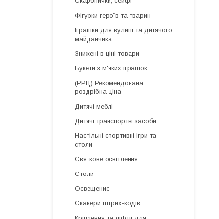
Скарбнички, сейфі
Фігурки героїв та тварин
Іграшки для вулиці та дитячого
майданчика
Знижені в ціні товари
Букети з м'яких іграшок
(РРЦ) Рекомендована
роздрібна ціна
Дитячі меблі
Дитячі транспортні засоби
Настільні спортивні ігри та
столи
Святкове освітлення
Столи
Освещение
Сканери штрих-кодів
Кріплення та ліфти для