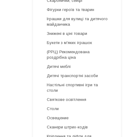
Скарбнички, сейфі
Фігурки героїв та тварин
Іграшки для вулиці та дитячого
майданчика
Знижені в ціні товари
Букети з м'яких іграшок
(РРЦ) Рекомендована
роздрібна ціна
Дитячі меблі
Дитячі транспортні засоби
Настільні спортивні ігри та
столи
Святкове освітлення
Столи
Освещение
Сканери штрих-кодів
Кріплення та ліфти для