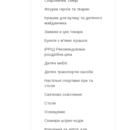
Скарбнички, сейфі
Фігурки героїв та тварин
Іграшки для вулиці та дитячого
майданчика
Знижені в ціні товари
Букети з м'яких іграшок
(РРЦ) Рекомендована
роздрібна ціна
Дитячі меблі
Дитячі транспортні засоби
Настільні спортивні ігри та
столи
Святкове освітлення
Столи
Освещение
Сканери штрих-кодів
Кріплення та ліфти для