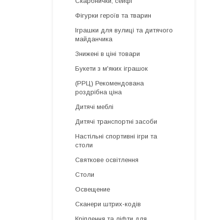
Скарбнички, сейфі
Фігурки героїв та тварин
Іграшки для вулиці та дитячого
майданчика
Знижені в ціні товари
Букети з м'яких іграшок
(РРЦ) Рекомендована
роздрібна ціна
Дитячі меблі
Дитячі транспортні засоби
Настільні спортивні ігри та
столи
Святкове освітлення
Столи
Освещение
Сканери штрих-кодів
Кріплення та ліфти для