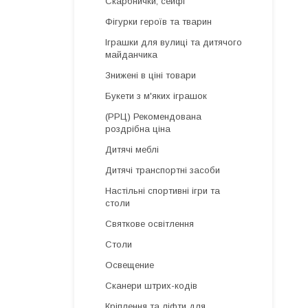
Скарбнички, сейфі
Фігурки героїв та тварин
Іграшки для вулиці та дитячого
майданчика
Знижені в ціні товари
Букети з м'яких іграшок
(РРЦ) Рекомендована
роздрібна ціна
Дитячі меблі
Дитячі транспортні засоби
Настільні спортивні ігри та
столи
Святкове освітлення
Столи
Освещение
Сканери штрих-кодів
Кріплення та ліфти для