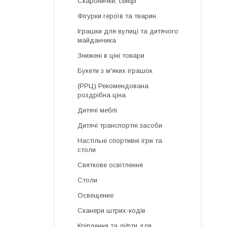
Скарбнички, сейфі
Фігурки героїв та тварин
Іграшки для вулиці та дитячого
майданчика
Знижені в ціні товари
Букети з м'яких іграшок
(РРЦ) Рекомендована
роздрібна ціна
Дитячі меблі
Дитячі транспортні засоби
Настільні спортивні ігри та
столи
Святкове освітлення
Столи
Освещение
Сканери штрих-кодів
Кріплення та ліфти для