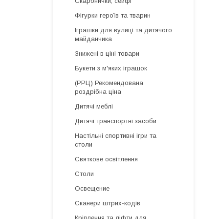
Скарбнички, сейфі
Фігурки героїв та тварин
Іграшки для вулиці та дитячого
майданчика
Знижені в ціні товари
Букети з м'яких іграшок
(РРЦ) Рекомендована
роздрібна ціна
Дитячі меблі
Дитячі транспортні засоби
Настільні спортивні ігри та
столи
Святкове освітлення
Столи
Освещение
Сканери штрих-кодів
Кріплення та ліфти для