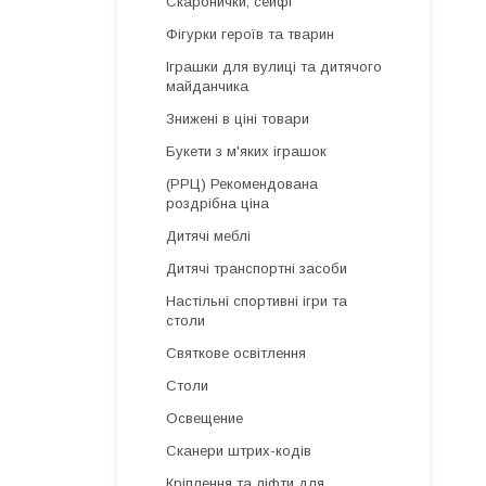
Скарбнички, сейфі
Фігурки героїв та тварин
Іграшки для вулиці та дитячого
майданчика
Знижені в ціні товари
Букети з м'яких іграшок
(РРЦ) Рекомендована
роздрібна ціна
Дитячі меблі
Дитячі транспортні засоби
Настільні спортивні ігри та
столи
Святкове освітлення
Столи
Освещение
Сканери штрих-кодів
Кріплення та ліфти для